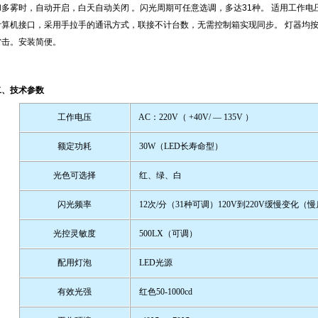
和多雾时，自动开启，白天自动关闭 。闪光周期可任意选调，多达31种。 适用工作电压范
计算机接口，采用手拉手的通讯方式，联接不计台数，无需控制箱实现同步。 灯器均
雷击。安装简便。
二、技术参数
工作电压
AC
：
220V
（
+40V/ — 135V
）
额定功耗
30W
（
LED
长寿命型）
光色可选择
红、绿、白
闪光频率
12
次
/
分（
31
种可调）
120V
到
220V
缓慢变化（慢
光控灵敏度
500LX
（可调）
配用灯泡
LED
光源
有效光强
红色
50-1000cd