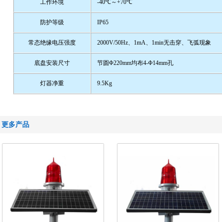
工作环境
-40℃
～
+70℃
防护等级
IP65
常态绝缘电压强度
2000V/50Hz
、
1mA
、
1min
无击穿、飞弧现象
底盘安装尺寸
节圆
Φ220mm
均布
4-Φ14mm
孔
灯器净重
9.5Kg
更多产品