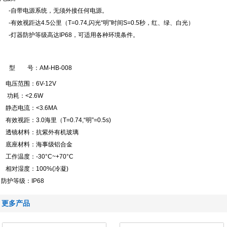
-
自带电源系统，无须外接任何电源。
-
有效视距达
4.5
公里（
T=0.74,
闪光
“
明
”
时间
S=0.5
秒，红、绿、白光）
-
灯器防护等级高达
IP68
，可适用各种环境条件。
型 号：
AM-HB-008
电压范围：
6V-12V
功耗：
<2.6W
静态电流：
<3.6MA
有效视距：
3.0
海里（
T=0.74,“
明
”=0.5s)
透镜材料：抗紫外有机玻璃
底座材料：海事级铝合金
工作温度：
-30°C
~+70°C
相对湿度：
100%(
冷凝
)
防护等级：
IP68
更多产品